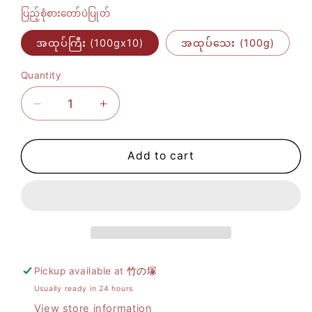
ပြည့်စုံစားတော်ပဲပြုတ်
အထုပ်ကြီး (100gx10)
အထုပ်သေး (100g)
Quantity
Decrease
Increase
quantity
quantity
for
for
Add to cart
ပြည့်စုံ
ပြည့်စုံ
စားတော်ပဲ
စားတော်ပဲ
ပြုတ်
ပြုတ်
Pickup available at
竹の塚
Usually ready in 24 hours
View store information