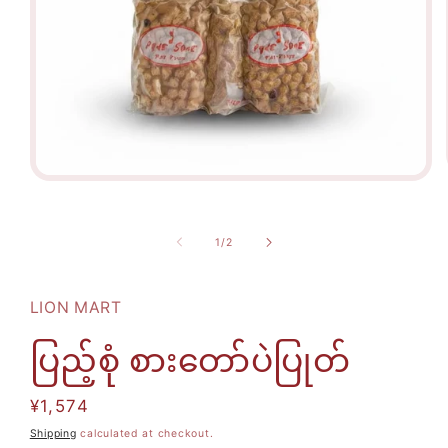
Open
media
1
in
modal
of
1
/
2
LION MART
ပြည့်စုံ စားတော်ပဲပြုတ်
Regular
¥1,574
price
Shipping
calculated at checkout.