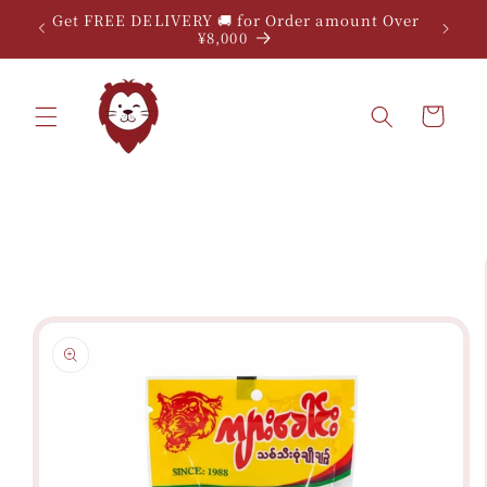
Skip to
Get FREE DELIVERY 🚚 for Order amount Over
content
¥8,000
Cart
Skip to
product
information