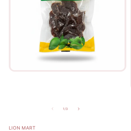
Open
media
1
in
modal
of
1
/
3
LION MART