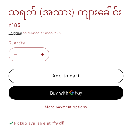
သရက် (အသား) ကျားခေါင်း
Regular
¥185
price
Shipping
calculated at checkout.
Quantity
Decrease
Increase
quantity
quantity
for
for
Add to cart
သရက်
သရက်
(အသား)
(အသား)
ကျား
ကျား
More payment options
ခေါင်း
ခေါင်း
Pickup available at
竹の塚