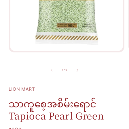
Open
media
1
in
modal
of
1
/
3
LION MART
သာကူစေ့အစိမ်းရောင်
Tapioca Pearl Green