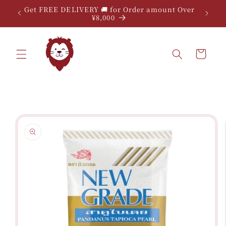
Skip to
Get FREE DELIVERY 🚚 for Order amount Over
content
¥8,000
Cart
Skip to
product
information