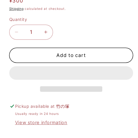
Regular
¥300
price
Shipping
calculated at checkout.
Quantity
Decrease
Increase
quantity
quantity
for
for
Add to cart
သာ
သာ
ကူ
ကူ
စေ့
စေ့
အစိမ်း
အစိမ်း
Pickup available at
竹の塚
ရောင်
ရောင်
Usually ready in 24 hours
Tapioca
Tapioca
View store information
Pearl
Pearl
Green
Green