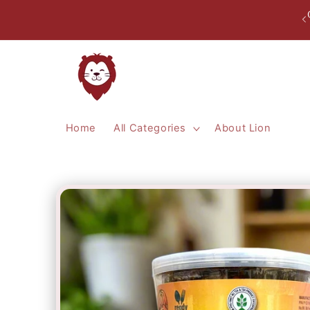
Skip to
content
Home
All Categories
About Lion
Skip to
product
information