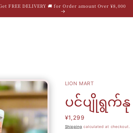
Get FREE DELIVERY 🚚 for Order amount Over ¥8,000
LION MART
ပင်ပျိုရွက်န
Regular
¥1,299
price
Shipping
calculated at checkout.