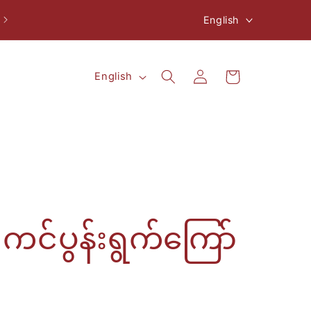
L
ပို့ခ FREE ¥8,000 ဖိုးနှင့်အထက်
English
a
n
L
Log
Cart
English
g
in
a
u
n
a
g
g
u
e
a
g
ု ကင်ပွန်းရွက်ကြော်
e