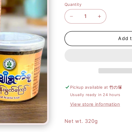
Quantity
Decrease
Increase
quantity
quantity
for
for
Add t
ပင်
ပင်
ပျို
ပျို
ရွက်
ရွက်
နု
နု
Pickup available at
竹の塚
ကင်ပွန်း
ကင်ပွန်း
Usually ready in 24 hours
ရွက်
ရွက်
View store information
ကြော်
ကြော်
Net wt. 320g